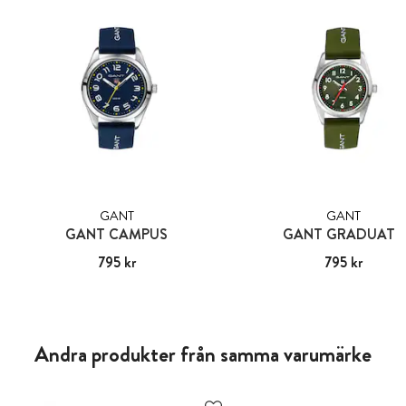
GANT
GANT
GANT CAMPUS
GANT GRADUATE
Pris
795 kr
:
795 kr
Pris
795 kr
:
795 kr
Andra produkter från samma varumärke