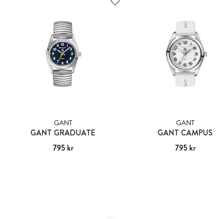
GANT
GANT
GANT GRADUATE
GANT CAMPUS
Pris
795 kr
:
795 kr
Pris
795 kr
:
795 kr